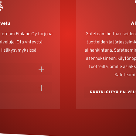
velu
Al
afeteam Finland Oy tarjoaa
Safeteam hoitaa useiden 
lveluja. Ota yhteyttä
tuotteiden ja järjestel
 lisäkysymyksissä.
alihankintana. Safeteami
asennuksineen, käytönop
tuotteilla, omille asia
Safeteamin
T
RÄÄTÄLÖITYÄ PALVE