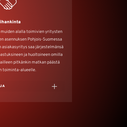
ihankinta
muiden alalla toimivien yritysten
mien asennuksen Pohjois-Suomessa
n asiakasyritys saa järjestelmänsä
astuksineen ja huoltoineen omilla
kkailleen pitkänkin matkan päästä
 toiminta-alueelle.
LUA