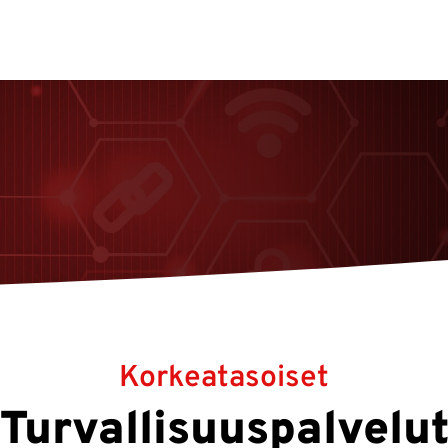
Korkeatasoiset
Turvallisuuspalvelu