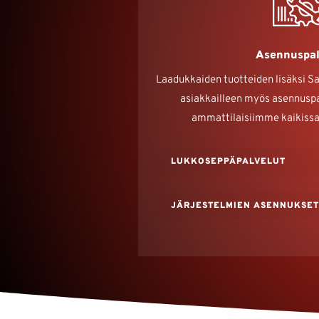
Asennuspal
Laadukkaiden tuotteiden lisäksi S
asiakkailleen myös asennuspa
ammattilaisiimme kaikissa
LUKKOSEPPÄPALVELUT
JÄRJESTELMIEN ASENNUKSE