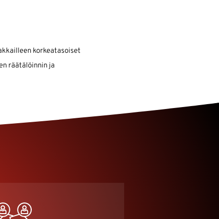
akkailleen korkeatasoiset
n räätälöinnin ja